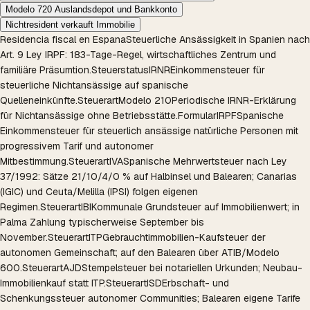
Modelo 720 Auslandsdepot und Bankkonto
Nichtresident verkauft Immobilie
Residencia fiscal en Espana
Steuerliche Ansässigkeit in Spanien nach
Art. 9 Ley IRPF: 183-Tage-Regel, wirtschaftliches Zentrum und
familiäre Präsumtion.
Steuerstatus
IRNR
Einkommensteuer für
steuerliche Nichtansässige auf spanische
Quelleneinkünfte.
Steuerart
Modelo 210
Periodische IRNR-Erklärung
für Nichtansässige ohne Betriebsstätte.
Formular
IRPF
Spanische
Einkommensteuer für steuerlich ansässige natürliche Personen mit
progressivem Tarif und autonomer
Mitbestimmung.
Steuerart
IVA
Spanische Mehrwertsteuer nach Ley
37/1992: Sätze 21/10/4/0 % auf Halbinsel und Balearen; Canarias
(IGIC) und Ceuta/Melilla (IPSI) folgen eigenen
Regimen.
Steuerart
IBI
Kommunale Grundsteuer auf Immobilienwert; in
Palma Zahlung typischerweise September bis
November.
Steuerart
ITP
Gebrauchtimmobilien-Kaufsteuer der
autonomen Gemeinschaft; auf den Balearen über ATIB/Modelo
600.
Steuerart
AJD
Stempelsteuer bei notariellen Urkunden; Neubau-
Immobilienkauf statt ITP.
Steuerart
ISD
Erbschaft- und
Schenkungssteuer autonomer Communities; Balearen eigene Tarife