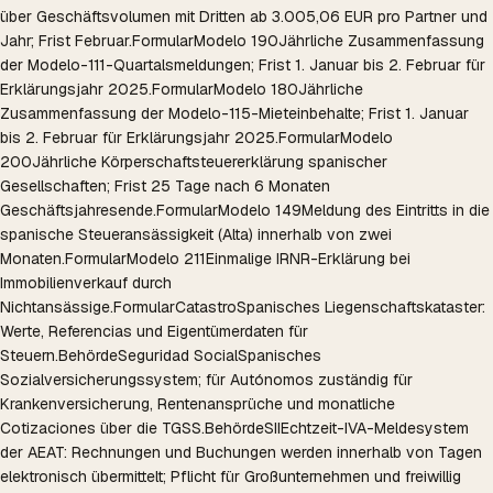
über Geschäftsvolumen mit Dritten ab 3.005,06 EUR pro Partner und
Jahr; Frist Februar.
Formular
Modelo 190
Jährliche Zusammenfassung
der Modelo-111-Quartalsmeldungen; Frist 1. Januar bis 2. Februar für
Erklärungsjahr 2025.
Formular
Modelo 180
Jährliche
Zusammenfassung der Modelo-115-Mieteinbehalte; Frist 1. Januar
bis 2. Februar für Erklärungsjahr 2025.
Formular
Modelo
200
Jährliche Körperschaftsteuererklärung spanischer
Gesellschaften; Frist 25 Tage nach 6 Monaten
Geschäftsjahresende.
Formular
Modelo 149
Meldung des Eintritts in die
spanische Steueransässigkeit (Alta) innerhalb von zwei
Monaten.
Formular
Modelo 211
Einmalige IRNR-Erklärung bei
Immobilienverkauf durch
Nichtansässige.
Formular
Catastro
Spanisches Liegenschaftskataster:
Werte, Referencias und Eigentümerdaten für
Steuern.
Behörde
Seguridad Social
Spanisches
Sozialversicherungssystem; für Autónomos zuständig für
Krankenversicherung, Rentenansprüche und monatliche
Cotizaciones über die TGSS.
Behörde
SII
Echtzeit-IVA-Meldesystem
der AEAT: Rechnungen und Buchungen werden innerhalb von Tagen
elektronisch übermittelt; Pflicht für Großunternehmen und freiwillig