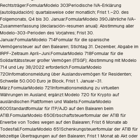
Rechtsträger.
Formular
Modelo 303
Periodische IVA-Erklärung
(autoliquidación): quartalsweise oder monatlich; Frist 1.–20. des
Folgemonats, Q4 bis 30. Januar.
Formular
Modelo 390
Jährliche IVA-
Zusammenfassung (declaración-resumen anual): Abstimmung aller
Modelo-303-Perioden des Vorjahres; Frist 30.
Januar.
Formular
Modelo 714
Formular für die spanische
Vermögensteuer auf den Balearen; Stichtag 31. Dezember, Abgabe im
IRPF-Zeitraum April–Juni.
Formular
Modelo 718
Formular für die
Solidaritätssteuer großer Vermögen (ITSGF); Abstimmung mit Modelo
714 und Ley 38/2022 erforderlich.
Formular
Modelo
720
Informationsmeldung über Auslandsvermögen für Residenten;
Schwelle 50.000 Euro je Block, Frist 1. Januar–31.
März.
Formular
Modelo 721
Informationsmeldung zu virtuellen
Währungen im Ausland; ergänzt Modelo 720 für Krypto auf
ausländischen Plattformen und Wallets.
Formular
Modelo
600
Standardformular für ITP/AJD auf den Balearen beim
ATIB.
Formular
Modelo 650
Erbschaftsteuerformular der ATIB für
Erwerbe von Todes wegen auf den Balearen; Frist 6 Monate ab
Todesfall.
Formular
Modelo 651
Schenkungsteuerformular der ATIB für
lebzeitige Übertragungen auf den Balearen; Frist 1 Monat ab Akt oder