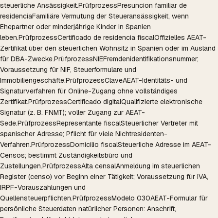
steuerliche Ansässigkeit.
Prüfprozess
Presuncion familiar de
residencia
Familiäre Vermutung der Steueransässigkeit, wenn
Ehepartner oder minderjährige Kinder in Spanien
leben.
Prüfprozess
Certificado de residencia fiscal
Offizielles AEAT-
Zertifikat über den steuerlichen Wohnsitz in Spanien oder im Ausland
für DBA-Zwecke.
Prüfprozess
NIE
Fremdenidentifikationsnummer;
Voraussetzung für NIF, Steuerformulare und
Immobiliengeschäfte.
Prüfprozess
Clave
AEAT-Identitäts- und
Signaturverfahren für Online-Zugang ohne vollständiges
Zertifikat.
Prüfprozess
Certificado digital
Qualifizierte elektronische
Signatur (z. B. FNMT); voller Zugang zur AEAT-
Sede.
Prüfprozess
Representante fiscal
Steuerlicher Vertreter mit
spanischer Adresse; Pflicht für viele Nichtresidenten-
Verfahren.
Prüfprozess
Domicilio fiscal
Steuerliche Adresse im AEAT-
Censos; bestimmt Zuständigkeitsbüro und
Zustellungen.
Prüfprozess
Alta censal
Anmeldung im steuerlichen
Register (censo) vor Beginn einer Tätigkeit; Voraussetzung für IVA,
IRPF-Vorauszahlungen und
Quellensteuerpflichten.
Prüfprozess
Modelo 030
AEAT-Formular für
persönliche Steuerdaten natürlicher Personen: Anschrift,