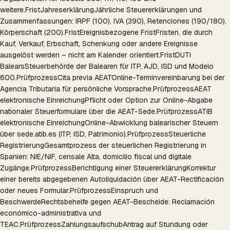
weitere.
Frist
Jahreserklärung
Jährliche Steuererklärungen und
Zusammenfassungen: IRPF (100), IVA (390), Retenciones (190/180),
Körperschaft (200).
Frist
Ereignisbezogene Frist
Fristen, die durch
Kauf, Verkauf, Erbschaft, Schenkung oder andere Ereignisse
ausgelöst werden – nicht am Kalender orientiert.
Frist
DUTI
Balears
Steuerbehörde der Balearen für ITP, AJD, ISD und Modelo
600.
Prüfprozess
Cita previa AEAT
Online-Terminvereinbarung bei der
Agencia Tributaria für persönliche Vorsprache.
Prüfprozess
AEAT
elektronische Einreichung
Pflicht oder Option zur Online-Abgabe
nationaler Steuerformulare über die AEAT-Sede.
Prüfprozess
ATIB
elektronische Einreichung
Online-Abwicklung balearischer Steuern
über sede.atib.es (ITP, ISD, Patrimonio).
Prüfprozess
Steuerliche
Registrierung
Gesamtprozess der steuerlichen Registrierung in
Spanien: NIE/NIF, censale Alta, domicilio fiscal und digitale
Zugänge.
Prüfprozess
Berichtigung einer Steuererklärung
Korrektur
einer bereits abgegebenen Autoliquidación über AEAT-Rectificación
oder neues Formular.
Prüfprozess
Einspruch und
Beschwerde
Rechtsbehelfe gegen AEAT-Bescheide: Reclamación
económico-administrativa und
TEAC.
Prüfprozess
Zahlungsaufschub
Antrag auf Stundung oder