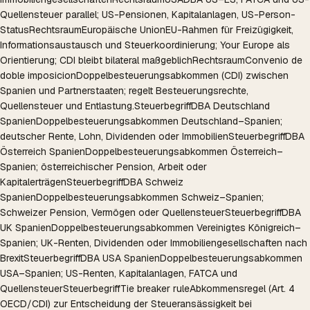
Quellensteuer parallel; US-Pensionen, Kapitalanlagen, US-Person-
Status
Rechtsraum
Europäische Union
EU-Rahmen für Freizügigkeit,
Informationsaustausch und Steuerkoordinierung; Your Europe als
Orientierung; CDI bleibt bilateral maßgeblich
Rechtsraum
Convenio de
doble imposicion
Doppelbesteuerungsabkommen (CDI) zwischen
Spanien und Partnerstaaten; regelt Besteuerungsrechte,
Quellensteuer und Entlastung.
Steuerbegriff
DBA Deutschland
Spanien
Doppelbesteuerungsabkommen Deutschland–Spanien;
deutscher Rente, Lohn, Dividenden oder Immobilien
Steuerbegriff
DBA
Österreich Spanien
Doppelbesteuerungsabkommen Österreich–
Spanien; österreichischer Pension, Arbeit oder
Kapitalerträgen
Steuerbegriff
DBA Schweiz
Spanien
Doppelbesteuerungsabkommen Schweiz–Spanien;
Schweizer Pension, Vermögen oder Quellensteuer
Steuerbegriff
DBA
UK Spanien
Doppelbesteuerungsabkommen Vereinigtes Königreich–
Spanien; UK-Renten, Dividenden oder Immobiliengesellschaften nach
Brexit
Steuerbegriff
DBA USA Spanien
Doppelbesteuerungsabkommen
USA–Spanien; US-Renten, Kapitalanlagen, FATCA und
Quellensteuer
Steuerbegriff
Tie breaker rule
Abkommensregel (Art. 4
OECD/CDI) zur Entscheidung der Steueransässigkeit bei