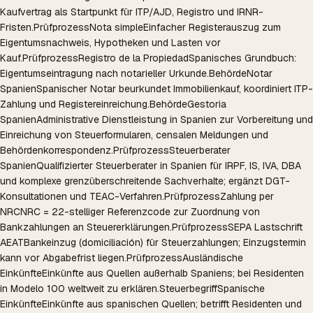
Kaufvertrag als Startpunkt für ITP/AJD, Registro und IRNR-
Fristen.
Prüfprozess
Nota simple
Einfacher Registerauszug zum
Eigentumsnachweis, Hypotheken und Lasten vor
Kauf.
Prüfprozess
Registro de la Propiedad
Spanisches Grundbuch:
Eigentumseintragung nach notarieller Urkunde.
Behörde
Notar
Spanien
Spanischer Notar beurkundet Immobilienkauf, koordiniert ITP-
Zahlung und Registereinreichung.
Behörde
Gestoria
Spanien
Administrative Dienstleistung in Spanien zur Vorbereitung und
Einreichung von Steuerformularen, censalen Meldungen und
Behördenkorrespondenz.
Prüfprozess
Steuerberater
Spanien
Qualifizierter Steuerberater in Spanien für IRPF, IS, IVA, DBA
und komplexe grenzüberschreitende Sachverhalte; ergänzt DGT-
Konsultationen und TEAC-Verfahren.
Prüfprozess
Zahlung per
NRC
NRC = 22-stelliger Referenzcode zur Zuordnung von
Bankzahlungen an Steuererklärungen.
Prüfprozess
SEPA Lastschrift
AEAT
Bankeinzug (domiciliación) für Steuerzahlungen; Einzugstermin
kann vor Abgabefrist liegen.
Prüfprozess
Ausländische
Einkünfte
Einkünfte aus Quellen außerhalb Spaniens; bei Residenten
in Modelo 100 weltweit zu erklären.
Steuerbegriff
Spanische
Einkünfte
Einkünfte aus spanischen Quellen; betrifft Residenten und