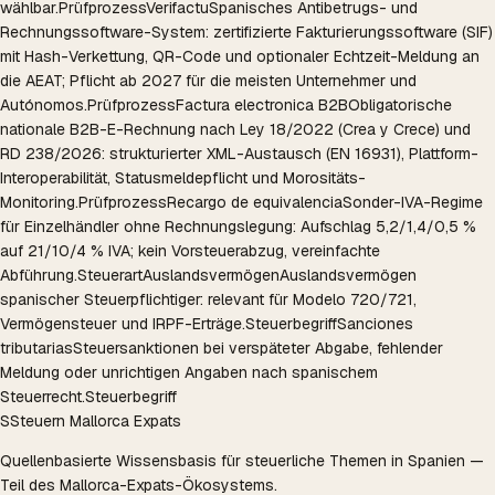
wählbar.
Prüfprozess
Verifactu
Spanisches Antibetrugs- und
Rechnungssoftware-System: zertifizierte Fakturierungssoftware (SIF)
mit Hash-Verkettung, QR-Code und optionaler Echtzeit-Meldung an
die AEAT; Pflicht ab 2027 für die meisten Unternehmer und
Autónomos.
Prüfprozess
Factura electronica B2B
Obligatorische
nationale B2B-E-Rechnung nach Ley 18/2022 (Crea y Crece) und
RD 238/2026: strukturierter XML-Austausch (EN 16931), Plattform-
Interoperabilität, Statusmeldepflicht und Morositäts-
Monitoring.
Prüfprozess
Recargo de equivalencia
Sonder-IVA-Regime
für Einzelhändler ohne Rechnungslegung: Aufschlag 5,2/1,4/0,5 %
auf 21/10/4 % IVA; kein Vorsteuerabzug, vereinfachte
Abführung.
Steuerart
Auslandsvermögen
Auslandsvermögen
spanischer Steuerpflichtiger: relevant für Modelo 720/721,
Vermögensteuer und IRPF-Erträge.
Steuerbegriff
Sanciones
tributarias
Steuersanktionen bei verspäteter Abgabe, fehlender
Meldung oder unrichtigen Angaben nach spanischem
Steuerrecht.
Steuerbegriff
S
Steuern Mallorca Expats
Quellenbasierte Wissensbasis für steuerliche Themen in Spanien —
Teil des Mallorca-Expats-Ökosystems.