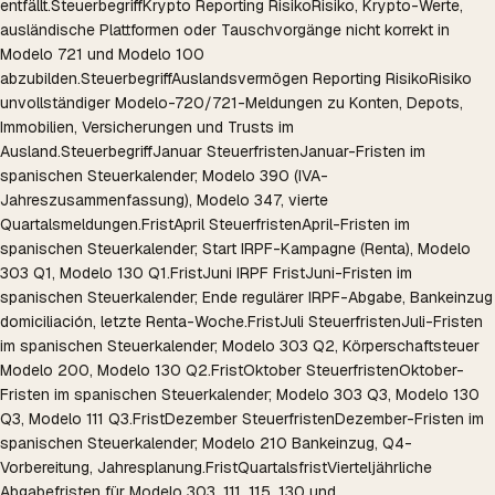
entfällt.
Steuerbegriff
Krypto Reporting Risiko
Risiko, Krypto-Werte,
ausländische Plattformen oder Tauschvorgänge nicht korrekt in
Modelo 721 und Modelo 100
abzubilden.
Steuerbegriff
Auslandsvermögen Reporting Risiko
Risiko
unvollständiger Modelo-720/721-Meldungen zu Konten, Depots,
Immobilien, Versicherungen und Trusts im
Ausland.
Steuerbegriff
Januar Steuerfristen
Januar-Fristen im
spanischen Steuerkalender; Modelo 390 (IVA-
Jahreszusammenfassung), Modelo 347, vierte
Quartalsmeldungen.
Frist
April Steuerfristen
April-Fristen im
spanischen Steuerkalender; Start IRPF-Kampagne (Renta), Modelo
303 Q1, Modelo 130 Q1.
Frist
Juni IRPF Frist
Juni-Fristen im
spanischen Steuerkalender; Ende regulärer IRPF-Abgabe, Bankeinzug
domiciliación, letzte Renta-Woche.
Frist
Juli Steuerfristen
Juli-Fristen
im spanischen Steuerkalender; Modelo 303 Q2, Körperschaftsteuer
Modelo 200, Modelo 130 Q2.
Frist
Oktober Steuerfristen
Oktober-
Fristen im spanischen Steuerkalender; Modelo 303 Q3, Modelo 130
Q3, Modelo 111 Q3.
Frist
Dezember Steuerfristen
Dezember-Fristen im
spanischen Steuerkalender; Modelo 210 Bankeinzug, Q4-
Vorbereitung, Jahresplanung.
Frist
Quartalsfrist
Vierteljährliche
Abgabefristen für Modelo 303, 111, 115, 130 und