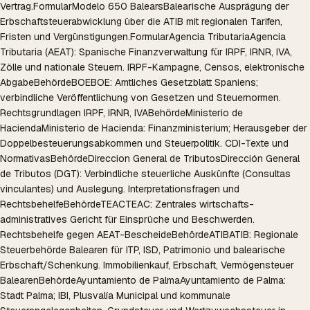
Vertrag.
Formular
Modelo 650 Balears
Balearische Ausprägung der
Erbschaftsteuerabwicklung über die ATIB mit regionalen Tarifen,
Fristen und Vergünstigungen.
Formular
Agencia Tributaria
Agencia
Tributaria (AEAT): Spanische Finanzverwaltung für IRPF, IRNR, IVA,
Zölle und nationale Steuern. IRPF-Kampagne, Censos, elektronische
Abgabe
Behörde
BOE
BOE: Amtliches Gesetzblatt Spaniens;
verbindliche Veröffentlichung von Gesetzen und Steuernormen.
Rechtsgrundlagen IRPF, IRNR, IVA
Behörde
Ministerio de
Hacienda
Ministerio de Hacienda: Finanzministerium; Herausgeber der
Doppelbesteuerungsabkommen und Steuerpolitik. CDI-Texte und
Normativas
Behörde
Direccion General de Tributos
Dirección General
de Tributos (DGT): Verbindliche steuerliche Auskünfte (Consultas
vinculantes) und Auslegung. Interpretationsfragen und
Rechtsbehelfe
Behörde
TEAC
TEAC: Zentrales wirtschafts-
administratives Gericht für Einsprüche und Beschwerden.
Rechtsbehelfe gegen AEAT-Bescheide
Behörde
ATIB
ATIB: Regionale
Steuerbehörde Balearen für ITP, ISD, Patrimonio und balearische
Erbschaft/Schenkung. Immobilienkauf, Erbschaft, Vermögensteuer
Balearen
Behörde
Ayuntamiento de Palma
Ayuntamiento de Palma:
Stadt Palma; IBI, Plusvalía Municipal und kommunale