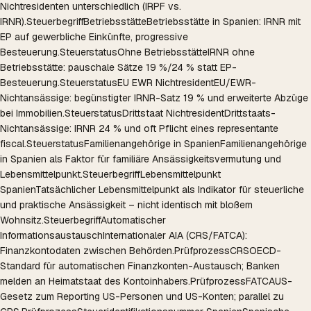
Nichtresidenten unterschiedlich (IRPF vs.
IRNR).
Steuerbegriff
Betriebsstätte
Betriebsstätte in Spanien: IRNR mit
EP auf gewerbliche Einkünfte, progressive
Besteuerung.
Steuerstatus
Ohne Betriebsstätte
IRNR ohne
Betriebsstätte: pauschale Sätze 19 %/24 % statt EP-
Besteuerung.
Steuerstatus
EU EWR Nichtresident
EU/EWR-
Nichtansässige: begünstigter IRNR-Satz 19 % und erweiterte Abzüge
bei Immobilien.
Steuerstatus
Drittstaat Nichtresident
Drittstaats-
Nichtansässige: IRNR 24 % und oft Pflicht eines representante
fiscal.
Steuerstatus
Familienangehörige in Spanien
Familienangehörige
in Spanien als Faktor für familiäre Ansässigkeitsvermutung und
Lebensmittelpunkt.
Steuerbegriff
Lebensmittelpunkt
Spanien
Tatsächlicher Lebensmittelpunkt als Indikator für steuerliche
und praktische Ansässigkeit – nicht identisch mit bloßem
Wohnsitz.
Steuerbegriff
Automatischer
Informationsaustausch
Internationaler AIA (CRS/FATCA):
Finanzkontodaten zwischen Behörden.
Prüfprozess
CRS
OECD-
Standard für automatischen Finanzkonten-Austausch; Banken
melden an Heimatstaat des Kontoinhabers.
Prüfprozess
FATCA
US-
Gesetz zum Reporting US-Personen und US-Konten; parallel zu