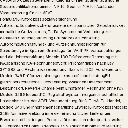
CRS.
Prüfprozess
Steueridentifikationsnummer Spanien
Spanische
Steueridentifikationsnummer: NIF für Spanier, NIE für Ausländer –
Voraussetzung für alle AEAT-
Formulare.
Prüfprozess
Sozialversicherung
Autonomo
Sozialversicherungsseite der spanischen Selbständigkeit:
monatliche Cotizaciones, Tarifa-System und Verbindung zur
censalen Steuerregistrierung.
Prüfprozess
Buchhaltung
Autonomo
Buchhaltungs- und Aufzeichnungspflichten für
Selbständige in Spanien; Grundlage für IVA, IRPF-Vorauszahlungen
und die Jahreserklärung Modelo 100.
Prüfprozess
Rechnung mit
IVA
Spanische IVA-Rechnungspflicht: Pflichtangaben nach Ley
37/1992 und Rechnungsverordnung; Basis für 303, Vorsteuer und
Modelo 349.
Prüfprozess
Innergemeinschaftliche Leistung
EU-
grenzüberschreitende Dienstleistung zwischen Unternehmern:
Leistungsort, Reverse Charge beim Empfänger, Rechnung ohne IVA,
Modelo 349.
Steuerart
ROI Registro
Register innergemeinschaftlicher
Unternehmer bei der AEAT; Voraussetzung für NIF-IVA, EU-Handel,
Modelo 349 und innergemeinschaftliche Erwerbe.
Prüfprozess
Modelo
349
Informative Meldung innergemeinschaftlicher Lieferungen,
Erwerbe und Leistungen; Periodizität monatlich oder quartalsweise;
ROI erforderlich.
Formular
Modelo 347
Jährliche informative Meldung