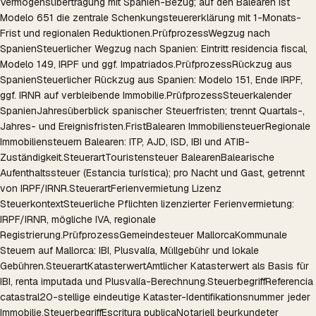
Vermögensübertragung mit Spanien-Bezug; auf den Balearen ist
Modelo 651 die zentrale Schenkungsteuererklärung mit 1-Monats-
Frist und regionalen Reduktionen.
Prüfprozess
Wegzug nach
Spanien
Steuerlicher Wegzug nach Spanien: Eintritt residencia fiscal,
Modelo 149, IRPF und ggf. Impatriados.
Prüfprozess
Rückzug aus
Spanien
Steuerlicher Rückzug aus Spanien: Modelo 151, Ende IRPF,
ggf. IRNR auf verbleibende Immobilie.
Prüfprozess
Steuerkalender
Spanien
Jahresüberblick spanischer Steuerfristen; trennt Quartals-,
Jahres- und Ereignisfristen.
Frist
Balearen Immobiliensteuer
Regionale
Immobiliensteuern Balearen: ITP, AJD, ISD, IBI und ATIB-
Zuständigkeit.
Steuerart
Touristensteuer Balearen
Balearische
Aufenthaltssteuer (Estancia turística); pro Nacht und Gast, getrennt
von IRPF/IRNR.
Steuerart
Ferienvermietung Lizenz
Steuerkontext
Steuerliche Pflichten lizenzierter Ferienvermietung:
IRPF/IRNR, mögliche IVA, regionale
Registrierung.
Prüfprozess
Gemeindesteuer Mallorca
Kommunale
Steuern auf Mallorca: IBI, Plusvalía, Müllgebühr und lokale
Gebühren.
Steuerart
Katasterwert
Amtlicher Katasterwert als Basis für
IBI, renta imputada und Plusvalía-Berechnung.
Steuerbegriff
Referencia
catastral
20-stellige eindeutige Kataster-Identifikationsnummer jeder
Immobilie.
Steuerbegriff
Escritura publica
Notariell beurkundeter