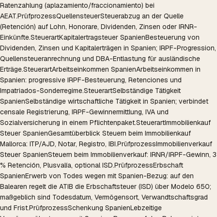
Ratenzahlung (aplazamiento/fraccionamiento) bei
AEAT.
Prüfprozess
Quellensteuer
Steuerabzug an der Quelle
(Retención) auf Lohn, Honorare, Dividenden, Zinsen oder IRNR-
Einkünfte.
Steuerart
Kapitalertragsteuer Spanien
Besteuerung von
Dividenden, Zinsen und Kapitalerträgen in Spanien; IRPF-Progression,
Quellensteueranrechnung und DBA-Entlastung für ausländische
Erträge.
Steuerart
Arbeitseinkommen Spanien
Arbeitseinkommen in
Spanien: progressive IRPF-Besteuerung, Retenciones und
Impatriados-Sonderregime.
Steuerart
Selbständige Tätigkeit
Spanien
Selbständige wirtschaftliche Tätigkeit in Spanien; verbindet
censale Registrierung, IRPF-Gewinnermittlung, IVA und
Sozialversicherung in einem Pflichtenpaket.
Steuerart
Immobilienkauf
Steuer Spanien
Gesamtüberblick Steuern beim Immobilienkauf
Mallorca: ITP/AJD, Notar, Registro, IBI.
Prüfprozess
Immobilienverkauf
Steuer Spanien
Steuern beim Immobilienverkauf: IRNR/IRPF-Gewinn, 3
% Retención, Plusvalía, optional ISD.
Prüfprozess
Erbschaft
Spanien
Erwerb von Todes wegen mit Spanien-Bezug: auf den
Balearen regelt die ATIB die Erbschaftsteuer (ISD) über Modelo 650;
maßgeblich sind Todesdatum, Vermögensort, Verwandtschaftsgrad
und Frist.
Prüfprozess
Schenkung Spanien
Lebzeitige