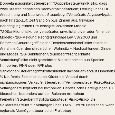
Doppelansässigkeit.
Steuerbegriff
Doppelbesteuerung
Risiko, dass
zwei Staaten denselben Sachverhalt besteuern; Lösung über CDI,
Anrechnung und Nachweise.
Steuerbegriff
Verspätete Abgabe
Abgabe
nach Fristablauf; löst Sanción plus Zinsen aus, freiwillige
Berichtigung mildert.
Steuerbegriff
Sanktionen Modelo
720
Sanktionsrisiko bei verspäteter, unvollständiger oder fehlender
Modelo-720-Meldung; Rechtsgrundlage Ley 58/2003 und
Reformen.
Steuerbegriff
Falsche Residenzannahme
Risiko falscher
Annahme über den steuerlichen Wohnsitz – Nachzahlungen, Zinsen
und Modell 720-Sanktionen.
Steuerbegriff
Nicht erklärte
Vermietung
Risiko nicht gemeldeter Mieteinnahmen aus Spanien-
Immobilien; IRNR oder IRPF plus
Sanktionen.
Steuerbegriff
Nichtresidenten Immobilienverkauf Einbehalt
3
% Kaufpreis-Einbehalt durch Käufer bei Verkauf durch
nichtansässigen Verkäufer.
Steuerbegriff
Vermögensteuer Risiko
Risiko,
Vermögensteuerpflicht bei Immobilien, Depots oder Beteiligungen zu
übersehen, besonders auf den Balearen mit hohem
Freibetrag.
Steuerbegriff
Solidaritätssteuer Risiko
Risiko, die
Solidaritätssteuer für Vermögen über 3 Mio. Euro zu übersehen, wenn
regionale Vermögensteuer durch Freibetrag