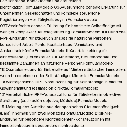
Familienstand, Kontaktdaten und steuerliche
Identifikation.
Formular
Modelo 036
Ausführliche censale Erklärung für
Unternehmer, Gesellschaften und komplexe steuerliche
Registrierungen vor Tätigkeitsbeginn.
Formular
Modelo
037
Vereinfachte censale Erklärung für bestimmte Selbständige mit
weniger komplexer Steuerregistrierung.
Formular
Modelo 100
Jährliche
IRPF-Erklärung für steuerlich ansässige natürliche Personen;
konsolidiert Arbeit, Rente, Kapitalerträge, Vermietung und
Auslandseinkünfte.
Formular
Modelo 111
Quartalsmeldung für
einbehaltene Quellensteuer auf Arbeitslohn, Berufshonorare und
bestimmte Zahlungen an natürliche Personen.
Formular
Modelo
115
Quartalsmeldung für Einbehalte auf Mieten städtischer Immobilien,
wenn Unternehmen oder Selbständiger Mieter ist.
Formular
Modelo
130
Vierteljährliche IRPF-Vorauszahlung für Selbständige in direkter
Gewinnermittlung (estimación directa).
Formular
Modelo
131
Vierteljährliche IRPF-Vorauszahlung für Tätigkeiten in objektiver
Schätzung (estimación objetiva, Módulos).
Formular
Modelo
151
Meldung des Austritts aus der spanischen Steueransässigkeit
(Baja) innerhalb von zwei Monaten.
Formular
Modelo 213
IRNR-
Erklärung für besondere Nichtresidenten-Konstellationen mit
Immobilienbezug, insbesondere nichtresidente