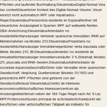
Pflichten und laufender Buchhaltung.
Steuerstatus
Digital Nomad Visa
tax context
Steuerlicher Kontext des Digital-Nomad-Visums: Visum
ersetzt nicht automatisch IRPF oder Impatriados-
Regel.
Steuerstatus
Pensionista residente en Espana
Rentner mit
steuerlicher Ansässigkeit in Spanien: IRPF auf weltweite Renten,
DBA-Anrechnung.
Steuerstatus
Arrendador no
residente
Nichtansässiger Vermieter spanischer Immobilien: IRNR auf
Mieteinnahmen via Modelo 210.
Steuerstatus
Propietario no
residente
Nichtansässiger Immobilieneigentümer: renta imputada oder
Miete, Modelo 210, IBI.
Steuerstatus
Vendedor no residente de
inmueble
Nichtansässiger Immobilienverkäufer: 3 % Einbehalt, Modelo
211, plusvalía und IRNR-Gewinn.
Steuerstatus
Administrador de
sociedad espanola
Geschäftsführer oder Verwalter einer spanischen
Gesellschaft; Vergütung, Quellensteuer (Modelo 111/190) und
persönliche IRPF-Pflichten sind getrennt von der
Gesellschaftsteuer.
Steuerstatus
Centro de intereses
economicos
Wirtschaftliches Interessenzentrum als
Ansässigkeitskriterium neben der 183-Tage-Regel nach Art. 9 Ley
IRPF.
Prüfprozess
Nucleo principal de actividades
Schwerpunkt der
beruflichen oder wirtschaftlichen Tätigkeit als Indikator für