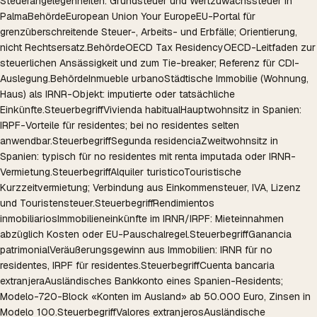
Steuerangelegenheiten. Grundsteuer und Wertzuwachssteuer in
Palma
Behörde
European Union Your Europe
EU-Portal für
grenzüberschreitende Steuer-, Arbeits- und Erbfälle; Orientierung,
nicht Rechtsersatz.
Behörde
OECD Tax Residency
OECD-Leitfaden zur
steuerlichen Ansässigkeit und zum Tie-breaker; Referenz für CDI-
Auslegung.
Behörde
Inmueble urbano
Städtische Immobilie (Wohnung,
Haus) als IRNR-Objekt: imputierte oder tatsächliche
Einkünfte.
Steuerbegriff
Vivienda habitual
Hauptwohnsitz in Spanien:
IRPF-Vorteile für residentes; bei no residentes selten
anwendbar.
Steuerbegriff
Segunda residencia
Zweitwohnsitz in
Spanien: typisch für no residentes mit renta imputada oder IRNR-
Vermietung.
Steuerbegriff
Alquiler turistico
Touristische
Kurzzeitvermietung; Verbindung aus Einkommensteuer, IVA, Lizenz
und Touristensteuer.
Steuerbegriff
Rendimientos
inmobiliarios
Immobilieneinkünfte im IRNR/IRPF: Mieteinnahmen
abzüglich Kosten oder EU-Pauschalregel.
Steuerbegriff
Ganancia
patrimonial
Veräußerungsgewinn aus Immobilien: IRNR für no
residentes, IRPF für residentes.
Steuerbegriff
Cuenta bancaria
extranjera
Ausländisches Bankkonto eines Spanien-Residents;
Modelo-720-Block «Konten im Ausland» ab 50.000 Euro, Zinsen in
Modelo 100.
Steuerbegriff
Valores extranjeros
Ausländische