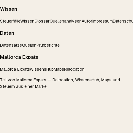
Wissen
Steuerfälle
Wissen
Glossar
Quellenanalysen
Autor
Impressum
Datenschu
Daten
Datensätze
Quellen
Prüfberichte
Mallorca Expats
Mallorca Expats
WissensHub
Maps
Relocation
Teil von
Mallorca Expats
— Relocation, WissensHub, Maps und
Steuern aus einer Marke.