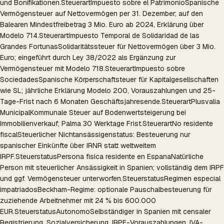
und Bonifikationen.
Steuerart
Impuesto sobre el Patrimonio
Spanische
Vermögensteuer auf Nettovermögen per 31. Dezember; auf den
Balearen Mindestfreibetrag 3 Mio. Euro ab 2024, Erklärung über
Modelo 714.
Steuerart
Impuesto Temporal de Solidaridad de las
Grandes Fortunas
Solidaritätssteuer für Nettovermögen über 3 Mio.
Euro; eingeführt durch Ley 38/2022 als Ergänzung zur
Vermögensteuer mit Modelo 718.
Steuerart
Impuesto sobre
Sociedades
Spanische Körperschaftsteuer für Kapitalgesellschaften
wie SL; jährliche Erklärung Modelo 200, Vorauszahlungen und 25-
Tage-Frist nach 6 Monaten Geschäftsjahresende.
Steuerart
Plusvalia
Municipal
Kommunale Steuer auf Bodenwertsteigerung bei
Immobilienverkauf; Palma 30 Werktage Frist.
Steuerart
No residente
fiscal
Steuerlicher Nichtansässigenstatus: Besteuerung nur
spanischer Einkünfte über IRNR statt weltweitem
IRPF.
Steuerstatus
Persona fisica residente en Espana
Natürliche
Person mit steuerlicher Ansässigkeit in Spanien; vollständig dem IRPF
und ggf. Vermögensteuer unterworfen.
Steuerstatus
Regimen especial
impatriados
Beckham-Regime: optionale Pauschalbesteuerung für
zuziehende Arbeitnehmer mit 24 % bis 600.000
EUR.
Steuerstatus
Autonomo
Selbständiger in Spanien mit censaler
Registrierung, Sozialversicherung, IRPF-Vorauszahlungen, IVA-