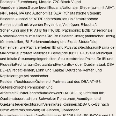
Residenz; Zurechnung, Modelo 720 Block V und
Vermögensteuer.
Steuerbegriff
Espana
Nationaler Steuerraum mit AEAT,
IRPF, IRNR, IVA und Autonomías; AEAT für staatliche Steuern;
Balearen zusätzlich ATIB
Rechtsraum
Illes Balears
Autonome
Gemeinschaft mit eigenen Regeln bei Vermögen, Erbschaft,
Schenkung und ITP; ATIB für ITP, ISD, Patrimonio; BOIB für regionale
Normen
Rechtsraum
Mallorca
Größte Balearen-Insel; praktischer Bezug
für Immobilien, IBI, Ferienvermietung und Expat-Steuerfälle;
Gemeinden wie Palma erheben IBI und Plusvalía
Rechtsraum
Palma de
Mallorca
Hauptstadt Mallorcas; Gemeinde für IBI, Plusvalía Municipal
und lokale Steuerangelegenheiten; Seu electrònica Palma für IBI und
Plusvalía
Rechtsraum
Deutschland
Herkunfts- oder Quellenstaat; DBA
DE–ES regelt Renten, Lohn und Kapital; Deutsche Renten und
Kapitalerträge bei spanischer
Residenz
Rechtsraum
Österreich
Partnerstaat des DBA AT–ES;
Österreichische Pensionen und
Arbeitseinkünfte
Rechtsraum
Schweiz
DBA CH–ES; Drittstaat mit
Quellensteuertradition; Schweizer Pensionen, Vermögen und
Quellensteuer
Rechtsraum
Vereinigtes Königreich
DBA UK–ES nach
Brexit weiterhin relevant; UK-Renten, Dividenden,
Immobiliengesellschaften
Rechtsraum
USA
DBA US–ES; FATCA und US-