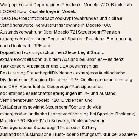
Wertpapiere und Depots eines Residents; Modelo-720-Block II ab
50.000 Euro, Kapitalerträge in Modelo
100.
Steuerbegriff
Criptoactivos
Kryptowährungen und digitale
Vermögenswerte; Veräußerungsgewinne in Modelo 100,
Auslandsverwahrung über Modelo 721.
Steuerbegriff
Pension
extranjera
Ausländische Rente bei Spanien-Residenz; Besteuerung
nach Rentenart, IRPF und
Doppelbesteuerungsabkommen.
Steuerbegriff
Salario
extranjero
Arbeitslohn aus dem Ausland bei Spanien-Residenz;
Tätigkeitsort, Arbeitgeber und DBA bestimmen die
Besteuerung.
Steuerbegriff
Dividendos extranjeros
Ausländische
Dividenden bei Spanien-Residenz; IRPF, Quellensteueranrechnung
und DBA-Höchstsätze.
Steuerbegriff
Participaciones
societarias
Gesellschaftsbeteiligungen im In- und Ausland;
Vermögensteuer, Modelo 720, Dividenden und
Veräußerungsgewinne.
Steuerbegriff
Seguro de vida
extranjero
Ausländische Lebensversicherung bei Spanien-Residenz;
Modelo-720-Block IV ab Schwelle, Rückkaufswert in
Vermögensteuer.
Steuerbegriff
Trust oder Stiftung
ausländisch
Ausländische Trust- oder Stiftungsstruktur bei Spanien-